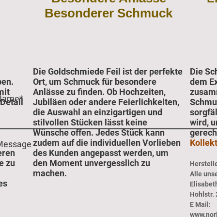
Besonderer Schmuck
Die Goldschmiede Feil ist der perfekte
Die Sch
ben.
Ort, um Schmuck für besondere
dem Exk
mit
Anlässe zu finden. Ob Hochzeiten,
zusam
Name
*
Detail
Jubiläen oder andere Feierlichkeiten,
Schmuc
die Auswahl an einzigartigen und
sorgfäl
stilvollen Stücken lässt keine
wird, 
Wünsche offen. Jedes Stück kann
gerech
zudem auf die individuellen Vorlieben
Kollek
Message
eren
des Kunden angepasst werden, um
e zu
den Moment unvergesslich zu
Herstelle
machen.
Alle uns
es
Elisabet
Hohlstr.
E Mail:
www.nor