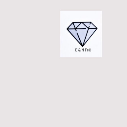
S
Gold