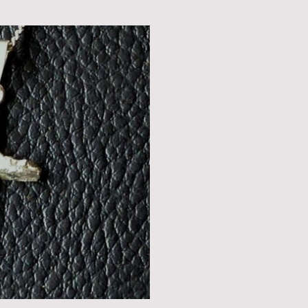
Deine Vorteile
nachhaltige Verarb
>
kompetente Beratu
>
reizendes
>
Geschenk
schnelle
zuver
>
und
Gratis
>
Versand
sichere Zahlungsmö
>
Uns