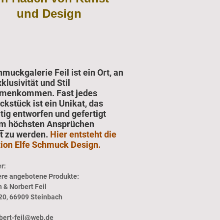
und Design
muckgalerie Feil ist ein Ort, an
lusivität und Stil
menkommen. Fast jedes
kstück ist ein Unikat, das
tig entworfen und gefertigt
um höchsten Ansprüchen
t zu werden.
Hier entsteht die
tion Elfe Schmuck Design.
r:
ere angebotene Produkte:
h & Norbert Feil
 20, 66909 Steinbach
bert-feil@web.de